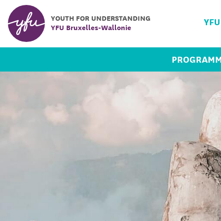
YOUTH FOR UNDERSTANDING
YFU
YFU Bruxelles-Wallonie
PROGRAMM