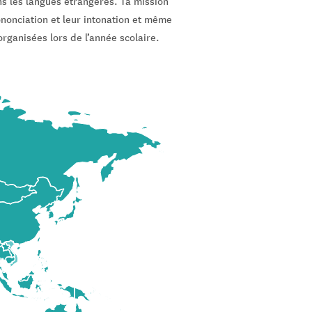
s les langues étrangères. Ta mission
ononciation et leur intonation et même
organisées lors de l’année scolaire.