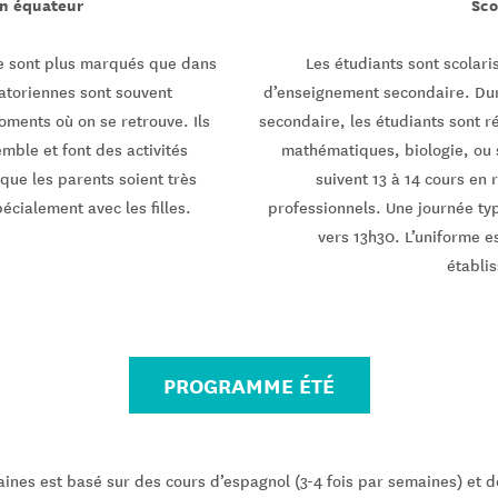
en équateur
Sco
ne sont plus marqués que dans
Les étudiants sont scolar
uatoriennes sont souvent
d’enseignement secondaire. Dur
ments où on se retrouve. Ils
secondaire, les étudiants sont ré
ble et font des activités
mathématiques, biologie, ou s
 que les parents soient très
suivent 13 à 14 cours en 
écialement avec les filles.
professionnels. Une journée ty
vers 13h30. L’uniforme es
établi
PROGRAMME ÉTÉ
es est basé sur des cours d’espagnol (3-4 fois par semaines) et de