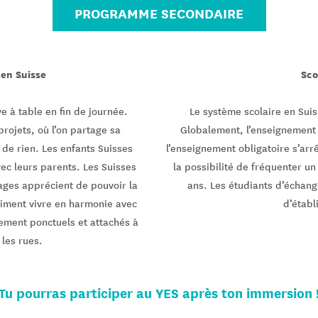
PROGRAMME SECONDAIRE
 en Suisse
Sco
e à table en fin de journée.
Le système scolaire en Suiss
projets, où l’on partage sa
Globalement, l’enseignement 
t de rien. Les enfants Suisses
l’enseignement obligatoire s’arrê
ec leurs parents. Les Suisses
la possibilité de fréquenter u
sages apprécient de pouvoir la
ans. Les étudiants d’échang
 aiment vivre en harmonie avec
d’établ
mement ponctuels et attachés à
 les rues.
Tu pourras participer au YES après ton immersion 