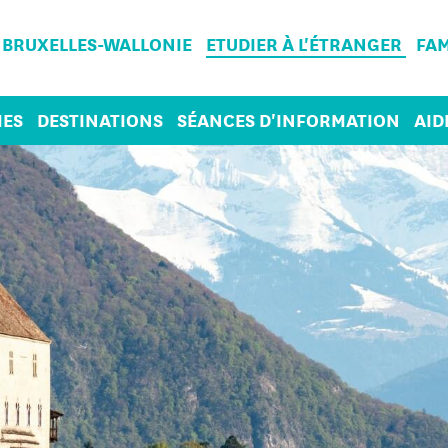
 BRUXELLES-WALLONIE
ETUDIER À L'ÉTRANGER
FAM
ES
DESTINATIONS
SÉANCES D'INFORMATION
AID